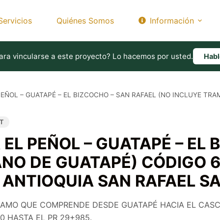
Servicios
Quiénes Somos
Información
ara vincularse a este proyecto? Lo hacemos por usted.
Hab
 PEÑOL – GUATAPÉ – EL BIZCOCHO – SAN RAFAEL (NO INCLUYE TR
T
 EL PEÑOL – GUATAPÉ – EL
NO DE GUATAPÉ) CÓDIGO 60
 ANTIOQUIA SAN RAFAEL S
AMO QUE COMPRENDE DESDE GUATAPÉ HACIA EL CASCO
0 HASTA EL PR 29+985.