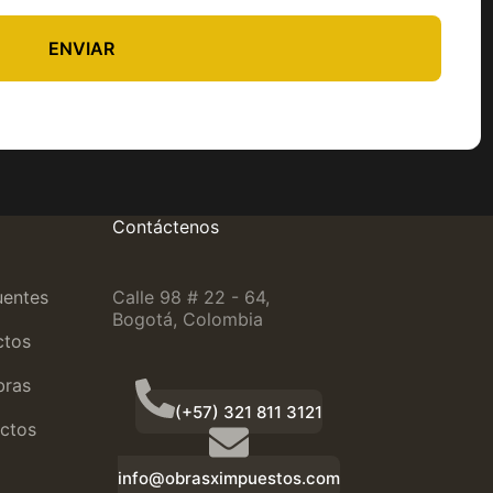
ENVIAR
Contáctenos
uentes
Calle 98 # 22 - 64,
Bogotá, Colombia
ctos
bras
(+57) 321 811 3121
ctos
info@obrasximpuestos.com