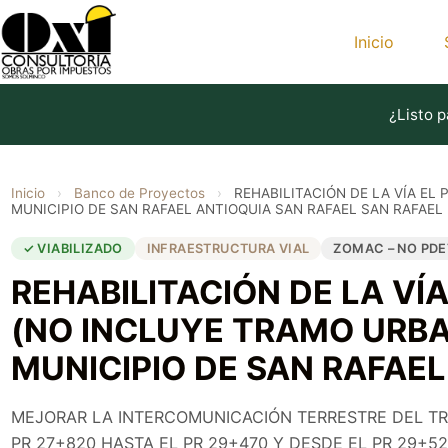
Saltar
al
Inicio
contenido
¿Listo p
Inicio
›
Banco de Proyectos
›
REHABILITACIÓN DE LA VÍA EL
MUNICIPIO DE SAN RAFAEL ANTIOQUIA SAN RAFAEL SAN RAFAEL
✓ VIABILIZADO
INFRAESTRUCTURA VIAL
ZOMAC – NO PDE
REHABILITACIÓN DE LA VÍA
(NO INCLUYE TRAMO URBA
MUNICIPIO DE SAN RAFAEL
MEJORAR LA INTERCOMUNICACIÓN TERRESTRE DEL TR
PR 27+820 HASTA EL PR 29+470 Y DESDE EL PR 29+52