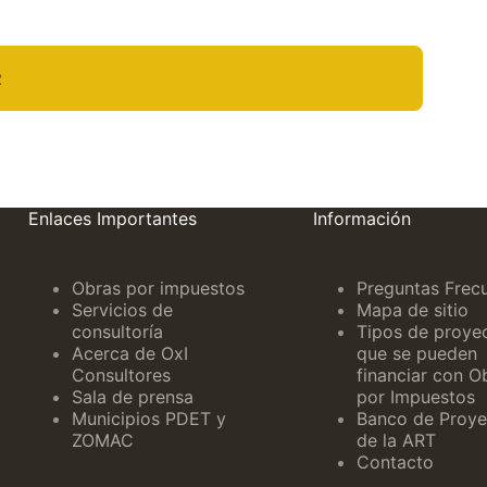
R
Enlaces Importantes
Información
Obras por impuestos
Preguntas Frec
Servicios de
Mapa de sitio
consultoría
Tipos de proye
Acerca de OxI
que se pueden
Consultores
financiar con O
Sala de prensa
por Impuestos
Municipios PDET y
Banco de Proye
ZOMAC
de la ART
Contacto