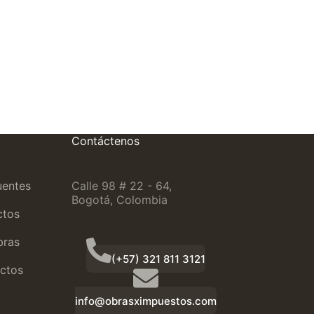
Contáctenos
uentes
Calle 98 # 22 - 64,
Bogotá, Colombia
ctos
bras
(+57) 321 811 3121
ctos
info@obrasximpuestos.com