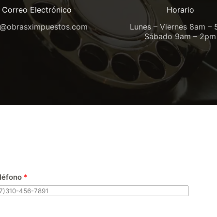
Correo Electrónico
Horario
o@obrasximpuestos.com
Lunes – Viernes 8am –
Sábado 9am – 2pm
léfono
*