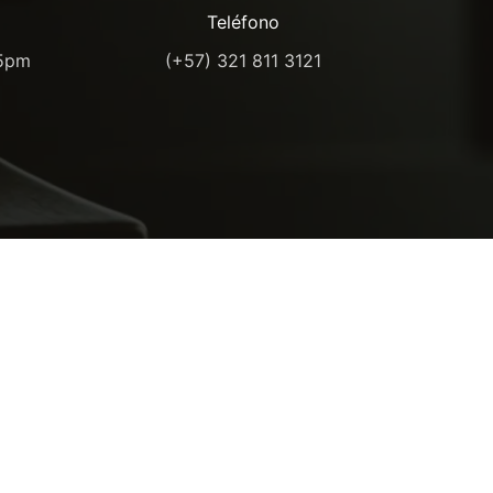
Teléfono
 5pm
(+57) 321 811 3121