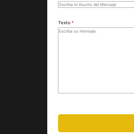
Texto
*