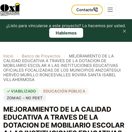
Saltar
al
Contacto
contenido
¿Listo para vincularse a este proyecto? Lo hacemos por usted.
×
Hablemos
Inicio
›
Banco de Proyectos
›
MEJORAMIENTO DE LA
CALIDAD EDUCATIVA A TRAVES DE LA DOTACION DE
MOBILIARIO ESCOLAR A LAS INSTITUCIONES EDUCATIVAS
OFICIALES FOCALIZADAS DE LOS MUNICIPIOS ANZOÁTEGUI
HERVEO MURILLO RONCESVALLES ROVIRA SANTA ISABEL
VILLAHERMOSA
✓ VIABILIZADO
EDUCACIÓN PÚBLICA
ZOMAC – NO PDET
MEJORAMIENTO DE LA CALIDAD
EDUCATIVA A TRAVES DE LA
DOTACION DE MOBILIARIO ESCOLAR