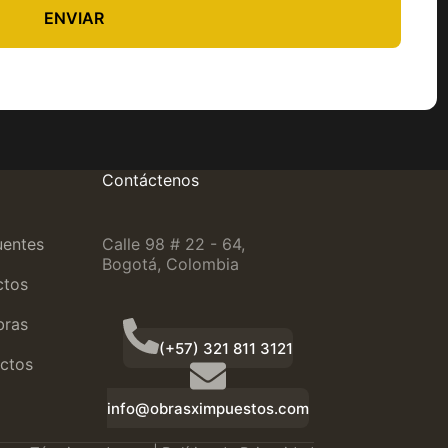
ENVIAR
Contáctenos
uentes
Calle 98 # 22 - 64,
Bogotá, Colombia
ctos
bras
(+57) 321 811 3121
ctos
info@obrasximpuestos.com