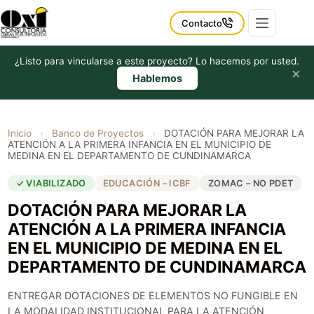
Saltar
al
Contacto
contenido
¿Listo para vincularse a este proyecto? Lo hacemos por usted.
×
Hablemos
Inicio
›
Banco de Proyectos
›
DOTACIÓN PARA MEJORAR LA
ATENCIÓN A LA PRIMERA INFANCIA EN EL MUNICIPIO DE
MEDINA EN EL DEPARTAMENTO DE CUNDINAMARCA
✓ VIABILIZADO
EDUCACIÓN – ICBF
ZOMAC – NO PDET
DOTACIÓN PARA MEJORAR LA
ATENCIÓN A LA PRIMERA INFANCIA
EN EL MUNICIPIO DE MEDINA EN EL
DEPARTAMENTO DE CUNDINAMARCA
ENTREGAR DOTACIONES DE ELEMENTOS NO FUNGIBLE EN
LA MODALIDAD INSTITUCIONAL PARA LA ATENCIÓN