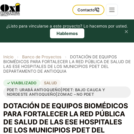
Saltar
al
Contacto
contenido
¿Listo para vincularse a este proyecto? Lo hacemos por usted.
×
Hablemos
Inicio
›
Banco de Proyectos
›
DOTACIÓN DE EQUIPOS
BIOMÉDICOS PARA FORTALECER LA RED PÚBLICA DE SALUD DE
LAS ESE HOSPITALES DE LOS MUNICIPIOS PDET DEL
DEPARTAMENTO DE ANTIOQUIA
✓ VIABILIZADO
SALUD
PDET: URABÁ ANTIOQUEÑO|PDET: BAJO CAUCA Y
NORDESTE ANTIOQUEÑO|ZOMAC – NO PDET
DOTACIÓN DE EQUIPOS BIOMÉDICOS
PARA FORTALECER LA RED PÚBLICA
DE SALUD DE LAS ESE HOSPITALES
DE LOS MUNICIPIOS PDET DEL